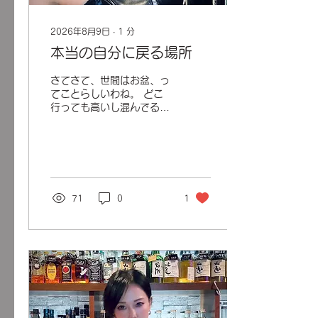
2026年8月9日
∙
1
分
本当の自分に戻る場所
さてさて、世間はお盆、っ
てことらしいわね。 どこ
行っても高いし混んでる
し、ステイケーションなる
もので、要するに家でまっ
たりの人、多いんじゃない
かしら？ 普段はノンケ
のフリをしてるマゾ諸君！
こんな時にこそ、本当の
71
0
1
『マゾ』 の自分に戻れる
空間、Afternoon Secret
にいらっしゃい。 私、
Mistress Maria が、ちゃ
んとお前らを 『マゾ』 と
して躾けてやるわ。