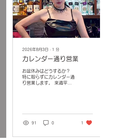
2026年8月3日
∙
1
分
カレンダー通り営業
お盆休みはどうするか？
特に取らずにカレンダー通
り営業します。 来週平日
は、11日（火）だけ昼営業
ってことね。 お休み中、
時間空いたら顔見せにいら
っしゃい🍸💜
91
0
1