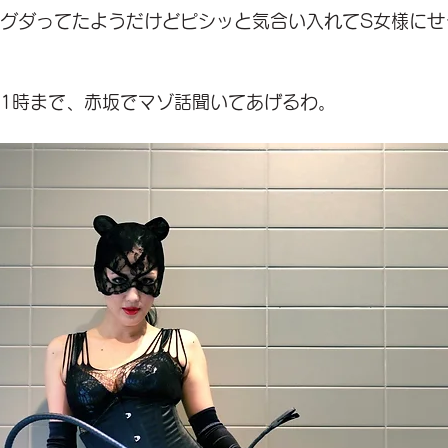
グダってたようだけどピシッと気合い入れてS女様にせ
21時まで、赤坂でマゾ話聞いてあげるわ。