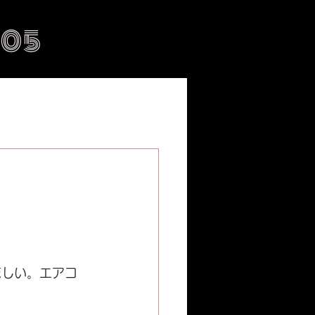
505
涼しい。エアコ
。