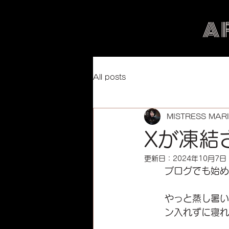
A
All posts
MISTRESS MAR
Xが凍結
更新日：
2024年10月7日
ブログでも始め
やっと蒸し暑い
ン入れずに寝れ