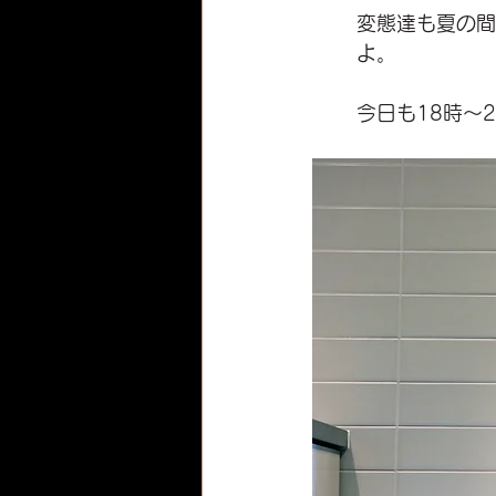
変態達も夏の間
よ。
今日も18時〜