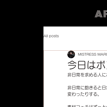
A
All posts
MISTRESS MAR
今日はボ
非日常を求める人に
非日常に飽きると日
変わったりする。　