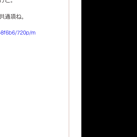
けど。
共通項ね。
b8f6b6/720p/m