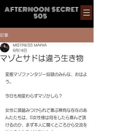
AFTERNOON SECRET
505
記事
MISTRESS MARIA
6月14日
マゾとサドは違う生き物
変態マゾファンタジー奴隷のみんな、おはよ
う。
今日も相変わらずマゾかしら？
女性に頭踏みつけられて喜ぶ稀有な存在のあ
んたたちは、S女性様は何をしたら喜んで頂
けるのか、まず本人に聞くところから交流を