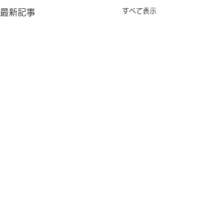
すべて表示
最新記事
コメント
8月から
夏到来☀️