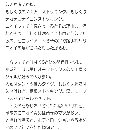
な人が多いわね。
もしくは黒いシアーストッキング。もしくは
テカテカナイロンストッキング。
ニオイフェチも混ざってるとその理由は、汚
れてそう、もしくは汚れてても目立たないか
ら黒、と言うイメージでその足で踏まれたり
ニオイを嗅がされたりしたがるわ。
一方フェチではなくSとMの関係性マゾは、
視覚的には非常にオーソドックスな女王様ス
タイルが好みの人が多い。
人気はダントツ編みタイツ。もしくは網では
ないけれど、柄網ストッキング。黒。に、プ
ラスハイヒールのセット。
上下関係を感じさせてくれればいいけれど、
基本的にニオイ責めは苦手のマゾが多い。
できれば清潔で、ボディローションや香水な
どのいい匂いを好む傾向アリ。　