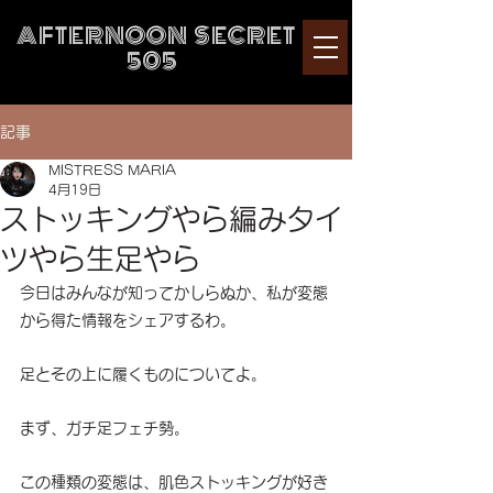
AFTERNOON SECRET
505
記事
MISTRESS MARIA
4月19日
ストッキングやら編みタイ
ツやら生足やら
今日はみんなが知ってかしらぬか、私が変態
から得た情報をシェアするわ。
足とその上に履くものについてよ。
まず、ガチ足フェチ勢。
この種類の変態は、肌色ストッキングが好き